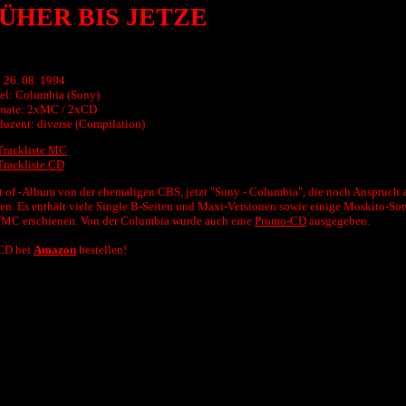
ÜHER BIS JETZE
 26. 08. 1994
el: Columbia (Sony)
mate: 2xMC / 2xCD
duzent: diverse (Compilation)
Trackliste MC
Trackliste CD
t of -Album von der ehemaligen CBS, jetzt "Sony - Columbia", die noch Anspruch 
ten. Es enthält viele Single B-Seiten und Maxi-Versionen sowie einige Moskito-Song
MC erschienen. Von der Columbia wurde auch eine
Promo-CD
ausgegeben.
CD bei
Amazon
bestellen!