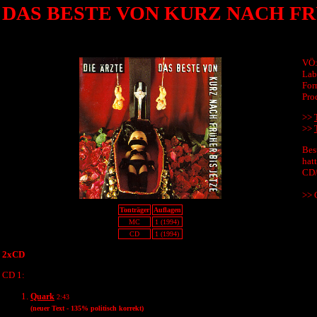
DAS BESTE VON KURZ NACH FR
VÖ:
Lab
For
Pro
>>
>>
Bes
hat
CD/
>> 
Tonträger
Auflagen
MC
1 (1994)
CD
1 (1994)