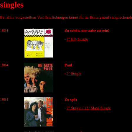
singles
Bei allen vorgestellten Veröffentlichungen könnt ihr im Hintergrund entsprechend
1984
Zu schön, um wahr zu sein!
-
7" EP- Single
1984
Paul
-
7" Single
1984
Zu spät
-
7" Single / 12" Maxi-Single