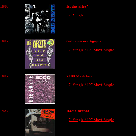
1986
Ist das alles?
-
7" Single
1987
Gehn wie ein Ägypter
-
7" Single / 12" Maxi-Single
1987
2000 Mädchen
-
7" Single / 12" Maxi-Single
1987
Radio brennt
-
7" Single / 12" Maxi-Single