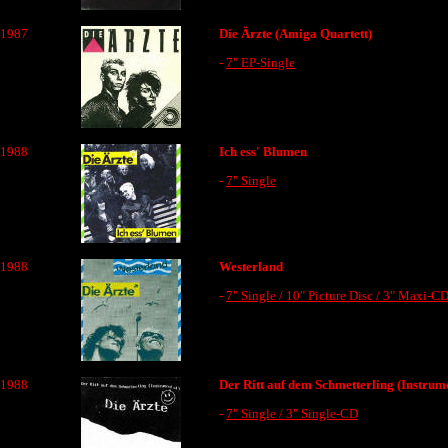
1987
Die Ärzte (Amiga Quartett)
-
7" EP-Single
1988
Ich ess' Blumen
-
7" Single
1988
Westerland
-
7" Single / 10" Picture Disc / 3" Maxi-C
1988
Der Ritt auf dem Schmetterling (Instrum
-
7" Single / 3" Single-CD