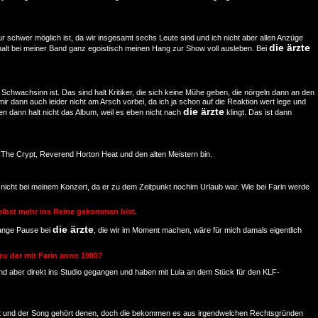
nur schwer möglich ist, da wir insgesamt sechs Leute sind und ich nicht aber allen Anzüge
die ärzte
alt bei meiner Band ganz egoistisch meinen Hang zur Show voll ausleben. Bei
h Schwachsinn ist. Das sind halt Kritiker, die sich keine Mühe geben, die nörgeln dann an den
r dann auch leider nicht am Arsch vorbei, da ich ja schon auf die Reaktion wert lege und
die ärzte
en dann halt nicht das Album, weil es eben nicht nach
klingt. Das ist dann
 The Crypt, Reverend Horton Heat und den alten Meistern bin.
h nicht bei meinem Konzert, da er zu dem Zeitpunkt nochim Urlaub war. Wie bei Farin werde
selbst mehr ins Reine gekommen bist.
die ärzte
 lange Pause bei
, die wir im Moment machen, wäre für mich damals eigentlich
 zu der mit Farin anno 1980?
ind aber direkt ins Studio gegangen und haben mit Lula an dem Stück für den KLF-
ezahlt und der Song gehört denen, doch die bekommen es aus irgendwelchen Rechtsgründen