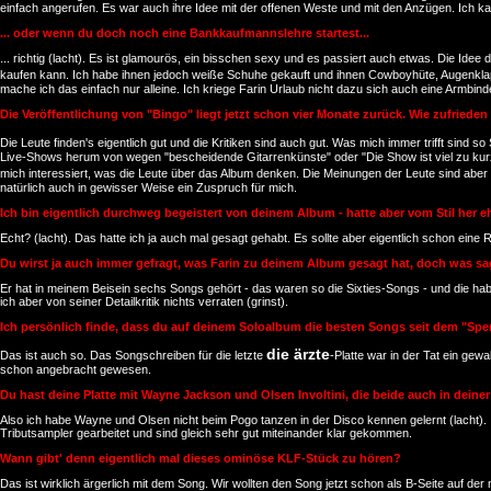
einfach angerufen. Es war auch ihre Idee mit der offenen Weste und mit den Anzügen. Ich k
... oder wenn du doch noch eine Bankkaufmannslehre startest...
... richtig (lacht). Es ist glamourös, ein bisschen sexy und es passiert auch etwas. Die Ide
kaufen kann. Ich habe ihnen jedoch weiße Schuhe gekauft und ihnen Cowboyhüte, Augenklap
mache ich das einfach nur alleine. Ich kriege Farin Urlaub nicht dazu sich auch eine Armbin
Die Veröffentlichung von "Bingo" liegt jetzt schon vier Monate zurück. Wie zufriede
Die Leute finden's eigentlich gut und die Kritiken sind auch gut. Was mich immer trifft sind so
Live-Shows herum von wegen "bescheidende Gitarrenkünste" oder "Die Show ist viel zu kurz".
mich interessiert, was die Leute über das Album denken. Die Meinungen der Leute sind aber
natürlich auch in gewisser Weise ein Zuspruch für mich.
Ich bin eigentlich durchweg begeistert von deinem Album - hatte aber vom Stil her e
Echt? (lacht). Das hatte ich ja auch mal gesagt gehabt. Es sollte aber eigentlich schon e
Du wirst ja auch immer gefragt, was Farin zu deinem Album gesagt hat, doch was s
Er hat in meinem Beisein sechs Songs gehört - das waren so die Sixties-Songs - und die hab
ich aber von seiner Detailkritik nichts verraten (grinst).
Ich persönlich finde, dass du auf deinem Soloalbum die besten Songs seit dem "Spen
die ärzte
Das ist auch so. Das Songschreiben für die letzte
-Platte war in der Tat ein gew
schon angebracht gewesen.
Du hast deine Platte mit Wayne Jackson und Olsen Involtini, die beide auch in deine
Also ich habe Wayne und Olsen nicht beim Pogo tanzen in der Disco kennen gelernt (lacht). 
Tributsampler gearbeitet und sind gleich sehr gut miteinander klar gekommen.
Wann gibt' denn eigentlich mal dieses ominöse KLF-Stück zu hören?
Das ist wirklich ärgerlich mit dem Song. Wir wollten den Song jetzt schon als B-Seite auf