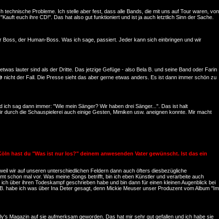
technische Probleme. Ich stelle aber fest, dass alle Bands, die mit uns auf Tour waren, von
"Kauft euch ihre CD!". Das hat also gut funktioniert und ist ja auch letztlich Sinn der Sache.
n der Boss, der Human-Boss. Was ich sage, passiert. Jeder kann sich einbringen und wir
etwas lauter sind als der Dritte. Das jetzige Gefüge - also Bela B. und seine Band oder Farin
e
nicht der Fall. Die Presse sieht das aber gerne etwas anders. Es ist dann immer schön zu
d ich sag dann immer: "Wie mein Sänger? Wir haben drei Sänger...". Das ist halt
 mir durch die Schauspielerei auch einige Gesten, Mimiken usw. aneignen konnte. Mir macht
n Köln hast du "Was ist nur los?" deinem anwesenden Vater gewünscht. Ist das ein
, weil wir auf unseren unterschiedlichen Feldern dann auch öfters diesbezügliche
t schon mal vor. Was meine Songs betrifft, bin ich eben Künstler und verarbeite auch
n ich über ihren Todeskampf geschrieben habe und bin dann für einen kleinen Augenblick bei
 z.B. habe ich was über Ina Deter gesagt, denn Mickie Meuser unser Produzent vom Album "Im
y's Magazin auf sie aufmerksam geworden. Das hat mir sehr gut gefallen und ich habe sie