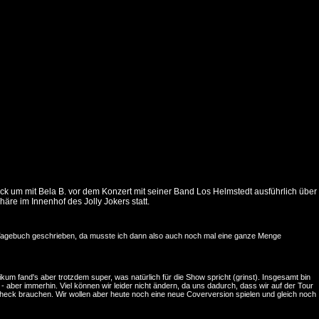
ck um mit Bela B. vor dem Konzert mit seiner Band Los Helmstedt ausführlich über
re im Innenhof des Jolly Jokers statt.
rt Tagebuch geschrieben, da musste ich dann also auch noch mal eine ganze Menge
um fand's aber trotzdem super, was natürlich für die Show spricht (grinst). Insgesamt bin
 - aber immerhin. Viel können wir leider nicht ändern, da uns dadurch, dass wir auf der Tour
check brauchen. Wir wollen aber heute noch eine neue Coverversion spielen und gleich noch