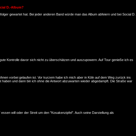
ocial D.-Album?
hfolger gewartet hat. Bei jeder anderen Band würde man das Album abfeiern und bei Social D.
 gute Kontrolle davor sich nicht zu überschätzen und auszupowern. Auf Tour genieße ich es
n ihnen vorbei gelaufen ist. Vor kurzem habe ich mich aber in Köln auf dem Weg zurück ins
t haben und dann bin ich ohne die Antwort abzuwarten wieder abgedampft. Die Straße war
 essen will oder der Streit um den "Kosakenzipfel". Auch seine Darstellung als