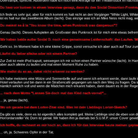
Obervampir, spreche. Außerdem habe ich noch eine Anfrage für ein Theaterstück im nächste
Du hast vor kurzem in einem Interview gesagt, dass du den Social Distortion-Frontma
Ich finde es sehr gut, aber für mich kommt es halt nicht an den Vorgänger "White Light, Wh
ist es halt nur das zweitbeste Album (lacht). Das einzige was ich an Mike Ness nicht mag, w
Du meinst so à la "You know the time, when Punkrock was dangerous"?
Genau (lacht). Dieses Aufspielen als Großvater des Punkrock ist für mich eine etwas befremd
Wir haben beide außer Social D. noch eine gemeinsame Leidenschaft: das Laufen. W
Geht so. Im Moment habe ich eine kleine Grippe, sonst versuche ich aber auch auf Tour z
Läufst du lieber alleine oder mit einem Partner?
Zur Zeit ist mein iPod kaputt, weswegen ich mir schon einen Partner wünsche (lacht). In Ha
aber auch alleine zu laufen und mal einen Moment Ruhe zu haben.
Wie stellst du es an, dabei nicht erkannt zu werden?
Ich habe meistens eine Mütze und Sonnenbrille auf und wenn ich erkannt werde, dann laufe ic
Hotel verlaufen und bin dann in ein Straßencafé gegangen um nach den Weg zu fragen. Da 
nämlich wirklich voll und wenn die Mädchen mich erkannt haben, dann dauert es in der Regel
... nach dem Motto "Lassen Sie doch mal das Kind nach vorne!"...
... ja, genau (lacht).
Wo wir gerade bei dem Loriot-Zitat sind. Was ist dein Lieblings Loriot-Sketch?
Da gibt es viele, denn es ist eigentlich alles komplett geil. Meine Lieblinge sind die eben v
Horrordarsteller Vic Dorn ist genial. Wir haben ihm ja damals bei S.U.M.P. unser Cover gewidm
Ich hoffe, du rechnest es mir hoch an, dass ich für das Interview heute meinen gepla
... oh, ja. Schweres Opfer in der Tat.