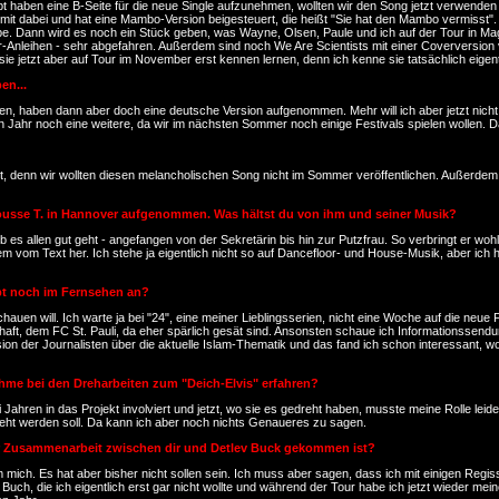
habt haben eine B-Seite für die neue Single aufzunehmen, wollten wir den Song jetzt verwenden
mit dabei und hat eine Mambo-Version beigesteuert, die heißt "Sie hat den Mambo vermisst".
abe. Dann wird es noch ein Stück geben, was Wayne, Olsen, Paule und ich auf der Tour in
Walzer-Anleihen - sehr abgefahren. Außerdem sind noch We Are Scientists mit einer Coverversio
tzt aber auf Tour im November erst kennen lernen, denn ich kenne sie tatsächlich eigentlich 
en...
singen, haben dann aber doch eine deutsche Version aufgenommen. Mehr will ich aber jetzt nic
n Jahr noch eine weitere, da wir im nächsten Sommer noch einige Festivals spielen wollen. Da
rt, denn wir wollten diesen melancholischen Song nicht im Sommer veröffentlichen. Außerdem
Mousse T. in Hannover aufgenommen. Was hältst du von ihm und seiner Musik?
ob es allen gut geht - angefangen von der Sekretärin bis hin zur Putzfrau. So verbringt er wo
 allem vom Text her. Ich stehe ja eigentlich nicht so auf Dancefloor- und House-Musik, aber
upt noch im Fernsehen an?
chauen will. Ich warte ja bei "24", eine meiner Lieblingsserien, nicht eine Woche auf die ne
chaft, dem FC St. Pauli, da eher spärlich gesät sind. Ansonsten schaue ich Informationsse
n der Journalisten über die aktuelle Islam-Thematik und das fand ich schon interessant, wo
nahme bei den Dreharbeiten zum "Deich-Elvis" erfahren?
ei Jahren in das Projekt involviert und jetzt, wo sie es gedreht haben, musste meine Rolle lei
edreht werden soll. Da kann ich aber noch nichts Genaueres zu sagen.
iner Zusammenarbeit zwischen dir und Detlev Buck gekommen ist?
 mich. Es hat aber bisher nicht sollen sein. Ich muss aber sagen, dass ich mit einigen Regis
 Buch, die ich eigentlich erst gar nicht wollte und während der Tour habe ich jetzt wieder 