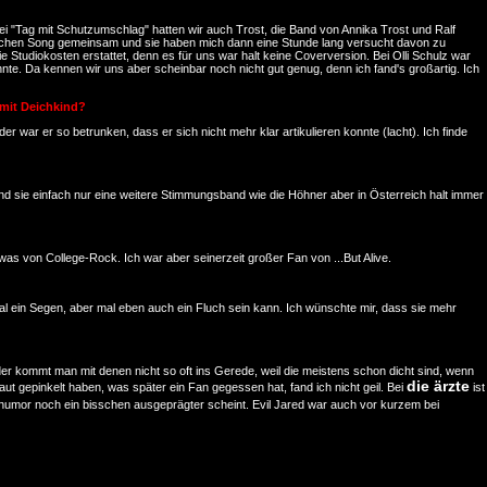
 Bei "Tag mit Schutzumschlag" hatten wir auch Trost, die Band von Annika Trost und Ralf
tlichen Song gemeinsam und sie haben mich dann eine Stunde lang versucht davon zu
tudiokosten erstattet, denn es für uns war halt keine Coverversion. Bei Olli Schulz war
nte. Da kennen wir uns aber scheinbar noch nicht gut genug, denn ich fand's großartig. Ich
 mit Deichkind?
er war er so betrunken, dass er sich nicht mehr klar artikulieren konnte (lacht). Ich finde
 sind sie einfach nur eine weitere Stimmungsband wie die Höhner aber in Österreich halt immer
r was von College-Rock. Ich war aber seinerzeit großer Fan von ...But Alive.
mal ein Segen, aber mal eben auch ein Fluch sein kann. Ich wünschte mir, dass sie mehr
eider kommt man mit denen nicht so oft ins Gerede, weil die meistens schon dicht sind, wenn
die ärzte
t gepinkelt haben, was später ein Fan gegessen hat, fand ich nicht geil. Bei
ist
humor noch ein bisschen ausgeprägter scheint. Evil Jared war auch vor kurzem bei