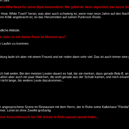
n Jahr.
nn Mike Ness für seine Style bewunderst. Wie gefiel dir denn eigentlich das letzte S
ite Heat, White Trash" heran, was aber auch schwierig ist, wenn man neun Jahre auf den Nac
enn Kritik angebracht ist, ist das Herumreiten auf seinen Punkrock-Roots.
liche Attitüde.
ie sieht es mit deiner Form im Moment aus?
um Laufen zu kommen.
mburg laufe ich aber mit einem Freund und wir reden dann sehr viel. Das ist auch immer eine
h halt weiter. Bei den meisten Leuten dauert es halt, bis sie merken, dass gerade Bela B. a
saßen aber auch ein paar Mädchen, die wohl gerade aus der Schule kamen, und mich erkann
 nicht lange, bis weitere Leute dazukommen...
on dir angesprochene Szene im Restaurant mit dem Herrn, der in Ruhe seine Kalbshaxe "Florida"
et. Loriot ist ohne Zweifel großartig.
nten Konzertbesuch bei Olli Schulz in Köln sausen lassen habe...