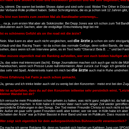
Ich habe eure Shows in Köln und Düsseldorf gesehen und war sehr begeistert, was 
Ja, stimmt. Die waren bei beiden Shows dabei und sind sehr cool. Wobei The Other in Düssel
der Vorband-Rolle profitiert haben. Selbst Schrottgrenze, die es ja schon seit 12 Jahren gibt, 
Du bist nun bereits zum zweiten Mal als Bandleader unterwegs...
... na ja, zum ersten Mal aber als Solokünstler. Bei Depp Jones war ich schon zum Teil Bandle
diskutieren auch Sachen, aber die endgültige Entscheidung liegt bei mir.
Ist es schöneres Gefühl als on the road mit die ärzte?
die ärzte
Nein. Man kann es aber auch nicht vergleichen, weil
ja schon ein sehr einzigarti
Urlaub und das Racing Team - ist da schon das normale Gefüge, denn selbst Bands, die nach 
sehen, dass wenn ich ein Interview gebe, es im Text heißt "Oberarzt Bela B. ..." und bei Fari
Man müsste eigentlich mal ein Ranking aufstellen, wer von euch beiden häufiger als B
Ja, das wäre mal interessant (lacht). Einige Journalisten machen sich auch gar nicht die Mü
hanebüchen, wenn sich Presse-Leute null informieren. Aber zurück zur Frage: ich genieße es 
die ärzte
das sehr viel Spaß. Andererseits kann ich mich bei
auch mal in Ruhe umdrehen u
Diese Erfahrung hat Farin ja auch schon gemacht.
Ja, genau und ich trinke leider auch viel zu wenig bei den Konzerten - meist erst bei den Zu
Mir ist aufgefallen, dass du auf den Konzerten teilweise sehr persönlich wirst. "Le
kleiner Wandel bei dir?
Ich versuche mein Privatleben schon geheim zu halten, was nicht ganz möglich ist, da halt au
Anspielungen machen. In Köln habe ich meinen Vater nach sehr langer Zeit wieder getroffen 
persönliche Erfahrungen in den Songs. Der Tod meiner Freundin Christa ist noch nicht so la
ihr. Außer ein paar sehr guten Freunden weiß aber keiner, wer sie war. In Köln habe ich a
Schatten der Ärzte" war ja früher Bassist in ihrer Band und war im Publikum. Dass musste i
Wer zeigt sich eigentlich für dein außergewöhnliches Bühnenoutfit verantwortlich?
Da mache ich gerne Reklame für, denn es handelt sich hierbei um Kathleen Jung von SPOAST,