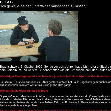
BELA B
"Ich genieße es den Entertainer raushängen zu lassen."
Braunschweig, 1. Oktober 2006. Genau vor acht Jahren habe ich in dieser Stadt ei
sein Soloalbum und weitere Leidenschaften wie die Schauspielerei, das Laufen ode
Als eifriger Tourtagebuch-Leser habe ich ja schon fast ein schlechtes Gewissen dich 
Ja, stimmt. Es ist ein bisschen viel. Aber gestern in Wien hat Paule Tagebuch geschriebe
dazuschrieben. Insofern war er mir keine große Hilfe (lacht).
Wie zufrieden warst du mit der Tour?
Super zufrieden. Man kann auf meiner Homepage nachlesen, dass es ein Konzert gab, was wir 
ich sehr zufrieden. Die Leute, die mitreisen, kriegen mit, dass kein Konzert sich dem anderen
sieben verschiedene Vorbands dabei haben, Zeit zum Proben fehlt. Heute sind zum ersten un
backstage dafür etwas proben.