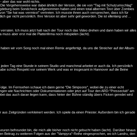
 - aber das war wohl nichts.
 Die Vorgehensweise war dabei ähnlich der Version, die sie von "Tag mit Schutzumschlag"
 Magdeburg beim Sondcheck aufgenommen haben und einen total albernen Text über Zombies
n von "Sie hat was vermisst" vertreten. Ich musste ihnen auch versprechen, dass ich für
gar nicht persönlich. Ihre Version ist aber sehr geil geworden. Die ist ellenlang und ...
ht verraten. Ich muss jetzt halt nach der Tour noch das Video drehen und dann haben wir alles
 muss aber erst mal die Plattenfirma noch mitspielen (lacht).
 haben wir vom Song noch mal einen Remix angefertigt, da uns die Streicher auf der Album-
hl jeden Tag eine Stunde in seinem Studio und manchmal arbeitet er auch da. Ich persönlich
 ich habe schon Respekt vor seinem Werk und was er insgesamt in Hannover auf die Beine
ue Folge. Im Fernsehen schaue ich dann gerne "Die Simpsons", wobei die zu einer echt
ndungen wie Nachrichten oder Dokumentationen oder jetzt auf Tour den ARD-"Presseclub" am
bei das auch daran liegen kann, dass hinter der Bühne ständig übers Ficken geredet wird
der aus Zeitgründen verkleinert werden. Ich spiele da einen Priester. Außerdem bin ich gerade
seuren befreundet bin, die mich alle bisher noch nicht gebucht haben (lacht). Darüber hinaus
meinen Beitrag zu weiteren Folgen aus der "Vampyra"-Reihe eingesprochen, wo ich Landru, den