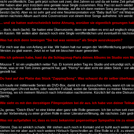
nicht veröffentlicht. Das geht jetzt schon seit zwei, drei Jahren so und da wir keine Zeit ge
Wir haben aber jetzt trotzdem eine geniale neue Single zusammen. Roy Paci ist auch wieder 
gemacht haben - also wieder eine neue Melodie, auf die ich dann meinen Song gesungen h
besitzt (lacht). Aber es ist sehr geil und eine Neuinterpretation von "Baby läuft fort" mit 
deren nächstes Album auch eine Coverversion von einem ihrer Songs aufnehme. Ich werde sie je
... und sie hatten wahrscheinlich keine Ahnung, worüber sie eigentlich gesungen hab
... doch, doch (lacht). Sie hatten eine Übersetzerin, denn sie wollten es erst auf englisch 
im Kasten. Wir wollen aber danach noch eine Single veröffentlichen und eventuell im nächste
Was hat dich denn bewogen "Sie hat was vermisst" als Single auszukoppeln?
Für mich war das von Anfang an klar. Wir haben halt nur wegen der Veröffentlichung gezöge
Version zu glatt waren. Jetzt ist er halt ein bisschen rauer geworden.
Wie ich gelesen habe, hast du die Schlagzeug-Parts deines Albums im Studio von 
Mousse T. ist ein unglaublich netter Typ. Er kommt jeden Tag ins Studio und erkundigt sich, 
finde, was er mit Tom Jones gemacht hat, geil. "Horny" ist aber echt ein übles Stück - vor
gestellt hat.
Du hast auf der Platte das Stück "ZappingSong". Was schaust du dir selber überha
Ich kaufe mir mittlerweile Serien als DVD-Box, damit ich mir aussuchen kann, wann ich sie s
ungünstigen Uhrzeit laufen, oder natürlich Fußball, wobei die Sendezeiten zu meiner Manns
Sonntag, wo ich meinem Wunsch nach Information nachkomme. Kürzlich lief da eine Diskussio
(lacht).
Wie sieht es mit den derzeitigen Filmprojekten bei dir aus. Ich habe von deiner Teil
Ja, genau. "Deich-Elvis" ist eine kleine aber ganz tolle Rolle gewesen. Ich bin schon seit zw
in der Vorbereitung zu einer großen Rolle in einer Literaturverfilmung, die nächstes Jahr g
Was mir aufgefallen ist, dass es trotz bekannter gegenseitiger Sympathie nie zu e
Stimmt. Das ist wirklich schade. Wir stehen auch noch in Kontakt und er buhlt auch weiter um
stehen bei mir aber auch noch weitere Hörbuch-Sprechrollen an. Eine Rolle ist z.B. zu einem