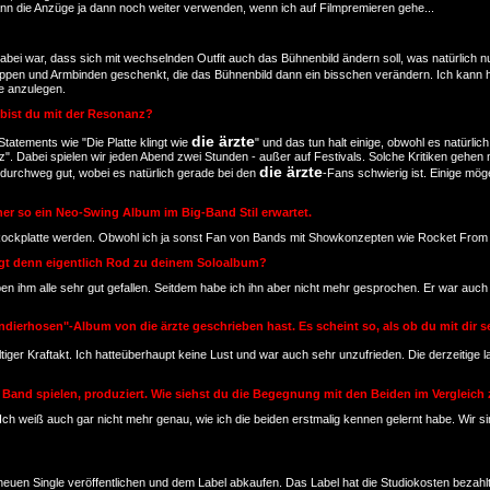
ann die Anzüge ja dann noch weiter verwenden, wenn ich auf Filmpremieren gehe...
e dabei war, dass sich mit wechselnden Outfit auch das Bühnenbild ändern soll, was natürlich 
pen und Armbinden geschenkt, die das Bühnenbild dann ein bisschen verändern. Ich kann h
de anzulegen.
n bist du mit der Resonanz?
die ärzte
 Statements wie "Die Platte klingt wie
" und das tun halt einige, obwohl es natürlic
 Dabei spielen wir jeden Abend zwei Stunden - außer auf Festivals. Solche Kritiken gehen mi
die ärzte
 durchweg gut, wobei es natürlich gerade bei den
-Fans schwierig ist. Einige mög
her so ein Neo-Swing Album im Big-Band Stil erwartet.
ine Rockplatte werden. Obwohl ich ja sonst Fan von Bands mit Showkonzepten wie Rocket From
agt denn eigentlich Rod zu deinem Soloalbum?
en ihm alle sehr gut gefallen. Seitdem habe ich ihn aber nicht mehr gesprochen. Er war auc
dierhosen"-Album von die ärzte geschrieben hast. Es scheint so, als ob du mit dir 
altiger Kraftakt. Ich hatteüberhaupt keine Lust und war auch sehr unzufrieden. Die derzeitige
r Band spielen, produziert. Wie siehst du die Begegnung mit den Beiden im Vergleich
Ich weiß auch gar nicht mehr genau, wie ich die beiden erstmalig kennen gelernt habe. Wir s
 der neuen Single veröffentlichen und dem Label abkaufen. Das Label hat die Studiokosten b