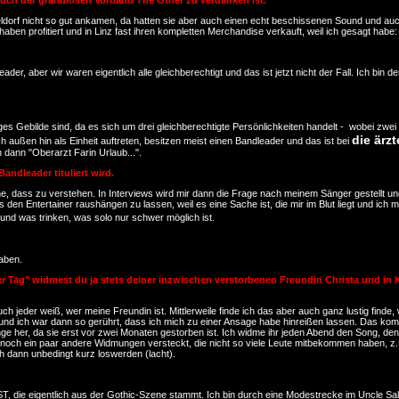
auch der grandiosen Vorband The Other zu verdanken ist.
dorf nicht so gut ankamen, da hatten sie aber auch einen echt beschissenen Sound und auch 
haben profitiert und in Linz fast ihren kompletten Merchandise verkauft, weil ich gesagt habe: 
ader, aber wir waren eigentlich alle gleichberechtigt und das ist jetzt nicht der Fall. Ich bi
ges Gebilde sind, da es sich um drei gleichberechtigte Persönlichkeiten handelt - wobei zwei 
die ärzt
außen hin als Einheit auftreten, besitzen meist einen Bandleader und das ist bei
n dann "Oberarzt Farin Urlaub...".
andleader tituliert wird.
he, dass zu verstehen. In Interviews wird mir dann die Frage nach meinem Sänger gestellt un
den Entertainer raushängen zu lassen, weil es eine Sache ist, die mir im Blut liegt und ich
nd was trinken, was solo nur schwer möglich ist.
gaben.
tzter Tag" widmest du ja stets deiner inzwischen verstorbenen Freundin Christa und i
ch jeder weiß, wer meine Freundin ist. Mittlerweile finde ich das aber auch ganz lustig finde
und ich war dann so gerührt, dass ich mich zu einer Ansage habe hinreißen lassen. Das komm
nge her, da sie erst vor zwei Monaten gestorben ist. Ich widme ihr jeden Abend den Song, de
ber noch ein paar andere Widmungen versteckt, die nicht so viele Leute mitbekommen haben,
ch dann unbedingt kurz loswerden (lacht).
 die eigentlich aus der Gothic-Szene stammt. Ich bin durch eine Modestrecke im Uncle Sall