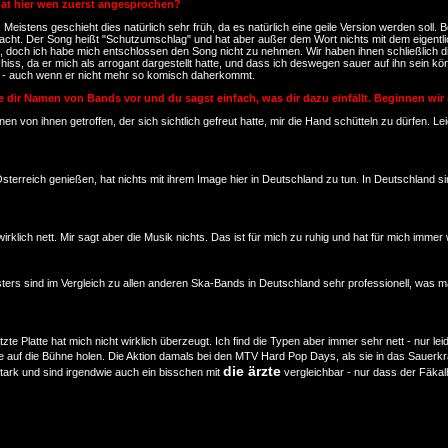
er hat hier wen zuerst angesprochen?
 Meistens geschieht dies natürlich sehr früh, da es natürlich eine geile Version werden soll.
macht. Der Song heißt "Schutzumschlag" und hat aber außer dem Wort nichts mit dem eigen
och ich habe mich entschlossen den Song nicht zu nehmen. Wir haben ihnen schließlich die S
ss, da er mich als arrogant dargestellt hatte, und dass ich deswegen sauer auf ihn sein kön
d - auch wenn er nicht mehr so komisch daherkommt.
be dir Namen von Bands vor und du sagst einfach, was dir dazu einfällt. Beginnen wir
 von ihnen getroffen, der sich sichtlich gefreut hatte, mir die Hand schütteln zu dürfen. Leid
 in Österreich genießen, hat nichts mit ihrem Image hier in Deutschland zu tun. In Deutschland
wirklich nett. Mir sagt aber die Musik nichts. Das ist für mich zu ruhig und hat für mich imme
usters sind im Vergleich zu allen anderen Ska-Bands in Deutschland sehr professionell, was 
te Platte hat mich nicht wirklich überzeugt. Ich find die Typen aber immer sehr nett - nur l
 auf die Bühne holen. Die Aktion damals bei den MTV Hard Pop Days, als sie in das Sauerkrau
die ärzte
stark und sind irgendwie auch ein bisschen mit
vergleichbar - nur dass der Fäkal