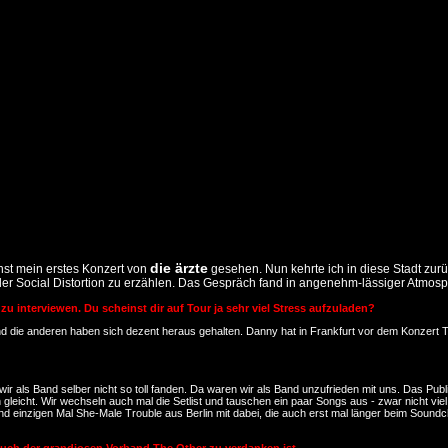
die ärzte
nst mein erstes Konzert von
gesehen. Nun kehrte ich in diese Stadt zurü
r Social Distortion zu erzählen. Das Gespräch fand in angenehm-lässiger Atmosphä
zu interviewen. Du scheinst dir auf Tour ja sehr viel Stress aufzuladen?
n und die anderen haben sich dezent heraus gehalten. Danny hat in Frankfurt vor dem Konze
als Band selber nicht so toll fanden. Da waren wir als Band unzufrieden mit uns. Das Publik
 gleicht. Wir wechseln auch mal die Setlist und tauschen ein paar Songs aus - zwar nicht viel
d einzigen Mal She-Male Trouble aus Berlin mit dabei, die auch erst mal länger beim Sound