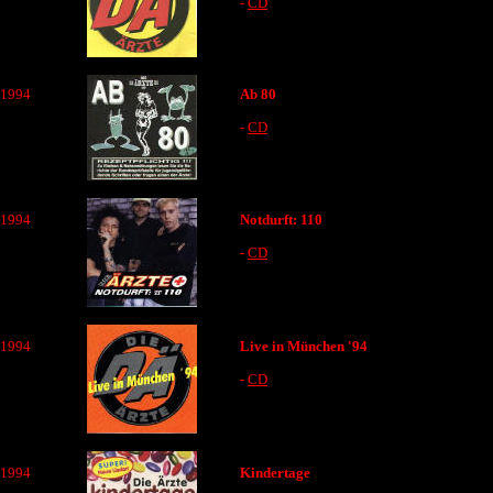
-
CD
1994
Ab 80
-
CD
1994
Notdurft: 110
-
CD
1994
Live in München '94
-
CD
1994
Kindertage