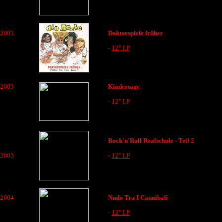
2003
Doktorspiele früher
-
12" LP
2003
Kindertage
- 12" LP
Rock'n'Roll Realschule - Teil 2
-
12" LP
2003
2004
Nudo Tra I Cannibali
-
12" LP